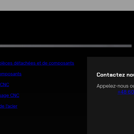
 pièces détachées et de composants
Contactez no
composants
r CNC
Appelez-nous ou
+48 60
isage CNC
 l'acier