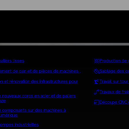
e
liers lisses
Production de
ement de pan et de pièces de machines ;
Sablage des 
n et rénovation des infrastructures pour
Travail sur tou
Travaux de fra
e nouveaux corps en acier et de paliers
nze
Découpe CNC de
e composants sur des machines à
umérique
ompes industrielles